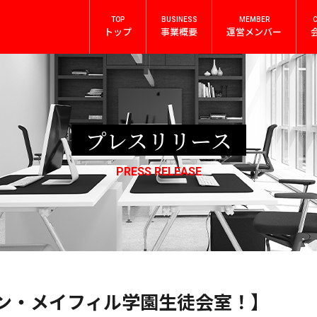
TOP
BUSINESS
MEMBER
トップ
事業概要
運営メンバー
プレスリリース
PRESS RELEASE
【シン・メイフィル学園生徒会室！】